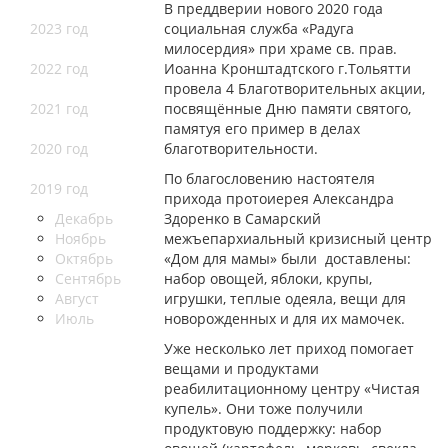
В преддверии нового 2020 года
2023 год
социальная служба «Радуга
милосердия» при храме св. прав.
2022 год
Иоанна Кронштадтского г.Тольятти
провела 4 Благотворительных акции,
2021 год
посвящённые Дню памяти святого,
памятуя его пример в делах
2020 год
благотворительности.
По благословению настоятеля
2019 год
прихода протоиерея Александра
Декабрь
Здоренко в Самарский
Ноябрь
межъепархиальный кризисный центр
Октябрь
«Дом для мамы» были доставлены:
Сентябрь
набор овощей, яблоки, крупы,
Август
игрушки, теплые одеяла, вещи для
Июль
новорожденных и для их мамочек.
Уже несколько лет приход помогает
вещами и продуктами
реабилитационному центру «Чистая
купель». Они тоже получили
продуктовую поддержку: набор