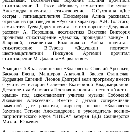
рассказами. Восьмилетняя Бородина Полина прочитала
стихотворение Л. Тасси «Мишка», семилетняя Пискунова
Александра прочитала стихотворение С.Сухонина «Две
сестры», пятнадцатилетняя Пономарева Алина рассказала
отрывок из произведения «Русский характер» А.Н. Толстого,
семилетняя Туева Дарья прочитала стихотворение «Дедушкин
рассказ» А. Порошина, десятилетняя Вахтеева Виктория
прочитала стихотворение «Девочка, прошедшая войну» Т.
Лавровой, семилетняя Кожевникова Алёна прочитала
стихотворение В.Турова «Дедушкин портрет»,
шестнадцатилетний Пискунов Артемий прочитал
стихотворение М. Джалиля «Варварство».
Учащиеся 5-8 классов школы «Благовест» Савелий Арсеньев,
Баскова Елена, Манцуров Анатолий, Зверев Станислав,
Кудрявцев Евгений, Леонов Дмитрий вели программу вместе
с учителем истории Салиенко Екатериной Владимировной.
Десятилетняя Анастасия Постная исполнила песню «Аист на
крыше» под аккомпанемент учителя музыки Соболевой
Людмилы Алексеевны. Вместе с детьми сопереживали
памятной дате родители, директор школы «Благовест»
Замотина Татьяна Александровна и руководитель военно-
патриотического клуба "НИКА" ветеран ВДВ Селиверстов
Михаил Юрьевич.
В заключении встречи дети и взрослые посмотрели