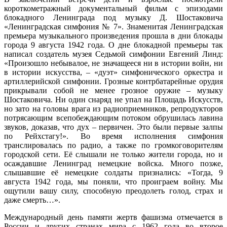
короткометражный документальный фильм с эпизодами
блокадного Ленинграда под музыку Д. Шостаковича
«Ленинградская симфония № 7». Знаменитая Ленинградская
премьера музыкального произведения прошла в дни блокады
города 9 августа 1942 года. О дне блокадной премьеры так
написал создатель музея Седьмой симфонии Евгений Линд:
«Произошло небывалое, не значащееся ни в истории войн, ни
в истории искусства, – «дуэт» симфонического оркестра и
артиллерийской симфонии. Грозные контрбатарейные орудия
прикрывали собой не менее грозное оружие – музыку
Шостаковича. Ни один снаряд не упал на Площадь Искусств,
но зато на головы врага из радиоприемников, репродукторов
потрясающим всепобеждающим потоком обрушилась лавина
звуков, доказав, что дух – первичен. Это были первые залпы
по Рейхстагу!». Во время исполнения симфония
транслировалась по радио, а также по громкоговорителям
городской сети. Её слышали не только жители города, но и
осаждавшие Ленинград немецкие войска. Много позже,
слышавшие её немецкие солдаты признались: «Тогда, 9
августа 1942 года, мы поняли, что проиграем войну. Мы
ощутили вашу силу, способную преодолеть голод, страх и
даже смерть…».
Международный день памяти жертв фашизма отмечается в
России и других странах мира с 1962 года во второе