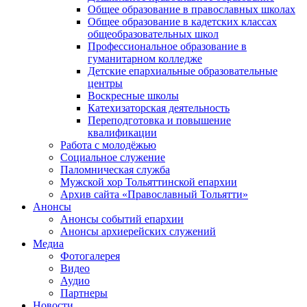
Общее образование в православных школах
Общее образование в кадетских классах
общеобразовательных школ
Профессиональное образование в
гуманитарном колледже
Детские епархиальные образовательные
центры
Воскресные школы
Катехизаторская деятельность
Переподготовка и повышение
квалификации
Работа с молодёжью
Социальное служение
Паломническая служба
Мужской хор Тольяттинской епархии
Архив сайта «Православный Тольятти»
Анонсы
Анонсы событий епархии
Анонсы архиерейских служений
Медиа
Фотогалерея
Видео
Аудио
Партнеры
Новости