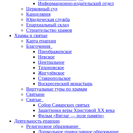
Информационно-издательский отдел
Церковный суд
Канцелярия
Юридическая служба
Епархиальный склад
Строительство храмов
Храмы и святые
Карта епархии
Благочиния
Преображенское
Невское
Центральное
Тихоновское
Жигулёвское
Ставропольское
Воскресенский монастырь
Виртуальные туры по храмам
Святыни
Святые
Собор Самарских святых
Защитники веры Христовой XX века
Фильм «Вятлаг — поле памяти»
Деятельность епархии
Религиозное образование
Дошкольное православное образование