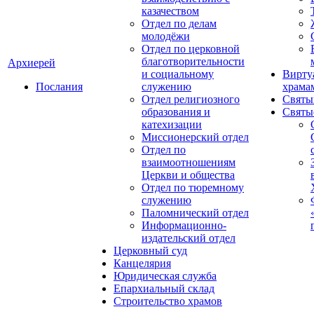
казачеством
Отдел по делам
молодёжи
Отдел по церковной
благотворительности
Архиерей
и социальному
Вирту
Послания
служению
храма
Отдел религиозного
Святы
образования и
Святы
катехизации
Миссионерский отдел
Отдел по
взаимоотношениям
Церкви и общества
Отдел по тюремному
служению
Паломнический отдел
Информационно-
издательский отдел
Церковный суд
Канцелярия
Юридическая служба
Епархиальный склад
Строительство храмов