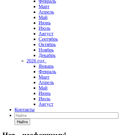
Февраль
Март
Апрель
Май
Июнь
Июль
Август
Сентябрь
Октябрь
Ноябрь
Декабрь
2026 год
Январь
Февраль
Март
Апрель
Май
Июнь
Июль
Август
Контакты
Найти
Нет – неофашизму!