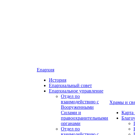
Епархия
История
Епархиальный совет
Епархиальное управление
Отдел по
взаимодействию с
Храмы и св
Вооруженными
Силами и
Карта
правоохранительными
Благо
органами
Отдел по
взаимодействию с