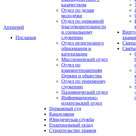
казачеством
Отдел по делам
молодёжи
Отдел по церковной
благотворительности
Архиерей
и социальному
Вирту
Послания
служению
храма
Отдел религиозного
Святы
образования и
Святы
катехизации
Миссионерский отдел
Отдел по
взаимоотношениям
Церкви и общества
Отдел по тюремному
служению
Паломнический отдел
Информационно-
издательский отдел
Церковный суд
Канцелярия
Юридическая служба
Епархиальный склад
Строительство храмов