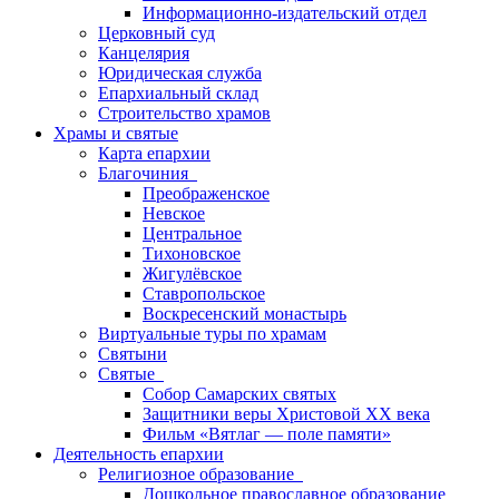
Информационно-издательский отдел
Церковный суд
Канцелярия
Юридическая служба
Епархиальный склад
Строительство храмов
Храмы и святые
Карта епархии
Благочиния
Преображенское
Невское
Центральное
Тихоновское
Жигулёвское
Ставропольское
Воскресенский монастырь
Виртуальные туры по храмам
Святыни
Святые
Собор Самарских святых
Защитники веры Христовой XX века
Фильм «Вятлаг — поле памяти»
Деятельность епархии
Религиозное образование
Дошкольное православное образование