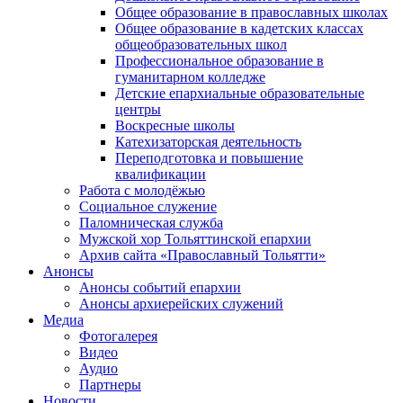
Общее образование в православных школах
Общее образование в кадетских классах
общеобразовательных школ
Профессиональное образование в
гуманитарном колледже
Детские епархиальные образовательные
центры
Воскресные школы
Катехизаторская деятельность
Переподготовка и повышение
квалификации
Работа с молодёжью
Социальное служение
Паломническая служба
Мужской хор Тольяттинской епархии
Архив сайта «Православный Тольятти»
Анонсы
Анонсы событий епархии
Анонсы архиерейских служений
Медиа
Фотогалерея
Видео
Аудио
Партнеры
Новости