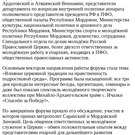
Ардатовский и Атяшевский Вениамин, представители
департамента по вопросам внутренней политики аппарата
полномочного представителя президента РФ в ПФО,
общественной палаты Республики Мордовии, Министерства
культуры, национальной политики и архивного дела
Республики Мордовия, Министерства спорта и молодёжной
политики Республики Мордовия, духовенство, сотрудники
Синодального отдела по делам молодёжи Русской
Православной Церкви, более двухсот ответственных за
молодёжную работу в епархиях, входящих в ПФО,
общественных православных активистов.
Основным вектором направления работы форума стала тема:
«Влияние церковной традиции на нравственность
подростковой среды». Программа была насыщенной: все три
дня проходили интересные беседы, презентации, семинары и
даже был показан спектакль молодёжного творческого
коллектива при Михайло-Архангельском храме с. Ичалки
«Спасибо за Победу!».
По завершении форума прошло его обсуждение, участие в
котором принял митрополит Саранский и Мордовский
Зиновий. Цель общения ответственных за молодёжное
служение в Церкви – обмен положительным опытом между
представителями епархий для дальнейшего развития