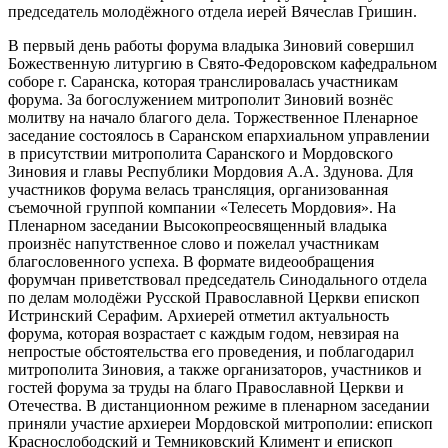
председатель молодёжного отдела иерей Вячеслав Гришин.
В первый день работы форума владыка Зиновий совершил
Божественную литургию в Свято-Федоровском кафедральном
соборе г. Саранска, которая транслировалась участникам
форума. За богослужением митрополит Зиновий вознёс
молитву на начало благого дела. Торжественное Пленарное
заседание состоялось в Саранском епархиальном управлении
в присутствии митрополита Саранского и Мордовского
Зиновия и главы Республики Мордовия А.А. Здунова. Для
участников форума велась трансляция, организованная
съемочной группой компании «Телесеть Мордовия». На
Пленарном заседании Высокопреосвященный владыка
произнёс напутственное слово и пожелал участникам
благословенного успеха. В формате видеообращения
форумчан приветствовал председатель Синодального отдела
по делам молодёжи Русской Православной Церкви епископ
Истринский Серафим. Архиерей отметил актуальность
форума, которая возрастает с каждым годом, невзирая на
непростые обстоятельства его проведения, и поблагодарил
митрополита Зиновия, а также организаторов, участников и
гостей форума за труды на благо Православной Церкви и
Отечества. В дистанционном режиме в пленарном заседании
приняли участие архиереи Мордовской митрополии: епископ
Краснослободский и Темниковский Климент и епископ