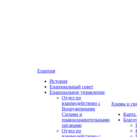
Епархия
История
Епархиальный совет
Епархиальное управление
Отдел по
взаимодействию с
Храмы и св
Вооруженными
Силами и
Карта
правоохранительными
Благо
органами
Отдел по
взаимодействию с