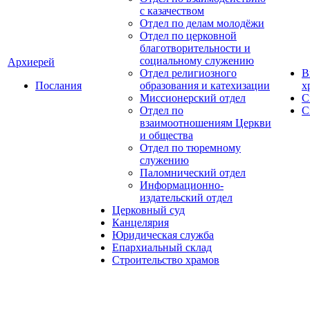
с казачеством
Отдел по делам молодёжи
Отдел по церковной
благотворительности и
социальному служению
Архиерей
Отдел религиозного
В
Послания
образования и катехизации
х
Миссионерский отдел
С
Отдел по
С
взаимоотношениям Церкви
и общества
Отдел по тюремному
служению
Паломнический отдел
Информационно-
издательский отдел
Церковный суд
Канцелярия
Юридическая служба
Епархиальный склад
Строительство храмов