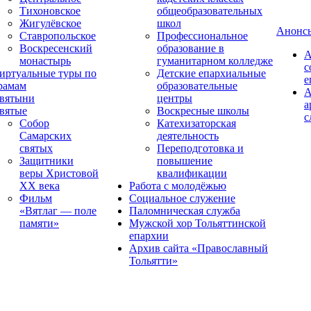
Тихоновское
общеобразовательных
Жигулёвское
школ
Анонс
Ставропольское
Профессиональное
Воскресенский
образование в
А
монастырь
гуманитарном колледже
с
иртуальные туры по
Детские епархиальные
е
рамам
образовательные
А
вятыни
центры
а
вятые
Воскресные школы
с
Собор
Катехизаторская
Самарских
деятельность
святых
Переподготовка и
Защитники
повышение
веры Христовой
квалификации
XX века
Работа с молодёжью
Фильм
Социальное служение
«Вятлаг — поле
Паломническая служба
памяти»
Мужской хор Тольяттинской
епархии
Архив сайта «Православный
Тольятти»