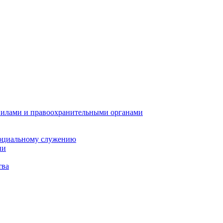
илами и правоохранительными органами
социальному служению
ии
тва