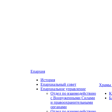
Епархия
История
Епархиальный совет
Храмы 
Епархиальное управление
Отдел по взаимодействию
К
с Вооруженными Силами
Б
и правоохранительными
органами
Отдел по взаимодействию