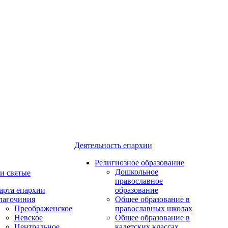
Деятельность епархии
Религиозное образование
Дошкольное
и святые
православное
арта епархии
образование
лагочиния
Общее образование в
Преображенское
православных школах
Невское
Общее образование в
Центральное
кадетских классах