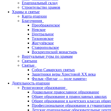
Епархиальный склад
Строительство храмов
Храмы и святые
Карта епархии
Благочиния
Преображенское
Невское
Центральное
Тихоновское
Жигулёвское
Ставропольское
Воскресенский монастырь
Виртуальные туры по храмам
Святыни
Святые
Собор Самарских святых
Защитники веры Христовой XX века
Фильм «Вятлаг — поле памяти»
Деятельность епархии
Религиозное образование
Дошкольное православное образование
Общее образование в православных школах
Общее образование в кадетских классах обще
Профессиональное образование в гуманитарн
Детские епархиальные образовательные цент