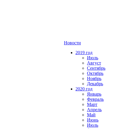
Новости
2019 год
Июль
Август
Сентябрь
Октябрь
Ноябрь
Декабрь
2020 год
Январь
Февраль
Март
Апрель
Май
Июнь
Июль