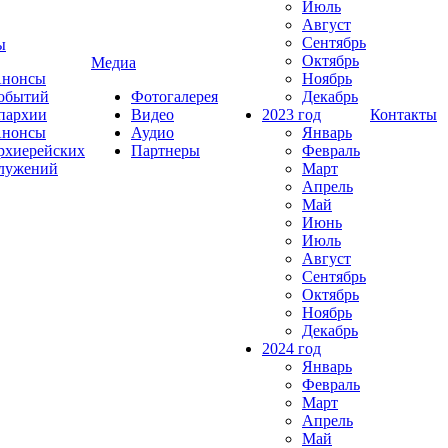
Июль
Август
Сентябрь
ы
Октябрь
Медиа
нонсы
Ноябрь
обытий
Фотогалерея
Декабрь
пархии
Видео
2023 год
Контакты
нонсы
Аудио
Январь
рхиерейских
Партнеры
Февраль
лужений
Март
Апрель
Май
Июнь
Июль
Август
Сентябрь
Октябрь
Ноябрь
Декабрь
2024 год
Январь
Февраль
Март
Апрель
Май