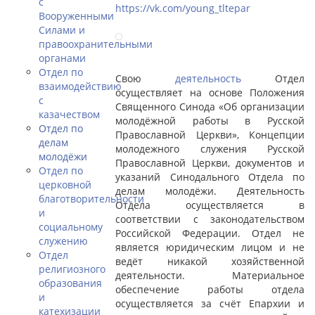
с
https://vk.com/young_tltepar
Вооруженными
Силами и
правоохранительными
органами
Отдел по
Свою
деятельность
Отдел
взаимодействию
осуществляет на основе Положения
с
Священного Синода «Об организации
казачеством
молодёжной работы в Русской
Отдел по
Православной Церкви», Концепции
делам
молодежного служения Русской
молодёжи
Православной Церкви, документов и
Отдел по
указаний Синодального Отдела по
церковной
делам молодёжи. Деятельность
благотворительности
Отдела осуществляется в
и
соответствии с законодательством
социальному
Российской Федерации. Отдел не
служению
является юридическим лицом и не
Отдел
ведёт никакой хозяйственной
религиозного
деятельности. Материальное
образования
обеспечение работы отдела
и
осуществляется за счёт Епархии и
катехизации