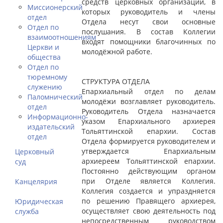
средств церковных организаций, в
Миссионерский
которых руководитель и члены
отдел
Отдела несут свои основные
Отдел по
послушания. В состав Коллегии
взаимоотношениям
входят помощники благочинных по
Церкви и
молодёжной работе.
общества
Отдел по
тюремному
СТРУКТУРА ОТДЕЛА
служению
Епархиальный отдел по делам
Паломнический
молодёжи возглавляет руководитель.
отдел
Руководитель Отдела назначается
Информационно-
указом Епархиального архиерея
издательский
Тольяттинской епархии. Состав
отдел
Отдела формируется руководителем и
утверждается Епархиальным
Церковный
архиереем Тольяттинской епархии.
суд
Постоянно действующим органом
при Отделе является Коллегия.
Канцелярия
Коллегия создается и упраздняется
по решению Правящего архиерея,
Юридическая
осуществляет свою деятельность под
служба
непосредственным руководством