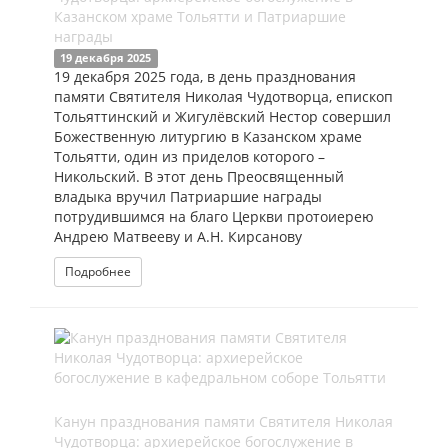
Казанском храме Тольятти и Патриаршие
награды
19 декабря 2025
19 декабря 2025 года, в день празднования
памяти Святителя Николая Чудотворца, епископ
Тольяттинский и Жигулёвский Нестор совершил
Божественную литургию в Казанском храме
Тольятти, один из приделов которого –
Никольский. В этот день Преосвященный
владыка вручил Патриаршие награды
потрудившимся на благо Церкви протоиерею
Андрею Матвееву и А.Н. Кирсанову
Подробнее
Канун празднования памяти Святителя Николая
Чудотворца: архиерейское богослужение в