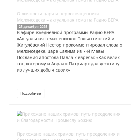
О личности царя и первосвященника
Мелхиседека – актуальная тема на Радио ВЕРА
25 декабря 2025
В эфире ежедневной программы Радио ВЕРА
«Актуальная тема» епископ Тольяттинский и
Жигулёвский Нестор прокомментировал слова о
Мелхиседеке, царе Салима из 7-й главы
Послания апостола Павла к евреям: «Как велик
тот, которому и Авраам Патриарх дал десятину
из лучших добыч своих»
Подробнее
Прихожане наших храмов: путь преодоления и