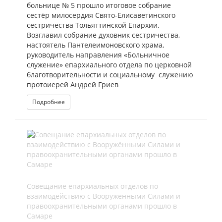
больнице № 5 прошло итоговое собрание
сестёр милосердия Свято-Елисаветинского
сестричества Тольяттинской Епархии.
Возглавил собрание духовник сестричества,
настоятель Пантелеимоновского храма,
руководитель направления «Больничное
служение» епархиального отдела по церковной
благотворительности и социальному служению
протоиерей Андрей Гриев
Подробнее
Совещание епархиальных отделов по
взаимодействию с Вооружёнными Силами и
правоохранительными органами прошло в
Самаре