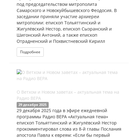
под председательством митрополита
Самарского и Новокуйбышевского Феодосия. В
заседании приняли участие архиереи
митрополии: епископ Тольяттинский и
Жигулёвский Нестор, епископ Сызранский и
Шигонский Антоний, а также епископ
Отрадненский и Похвистневский Кирилл
Подробнее
О Ветхом и Новом заветах – актуальная тема на
Радио ВЕРА
29 декабря 2025
29 декабря 2025 года в эфире ежедневной
программы Радио ВЕРА «Актуальная тема»
епископ Тольяттинский и Жигулёвский Нестор
прокомментировал слова из 8-й главы Послания
апостола Павла к евреям: «Если бы первый