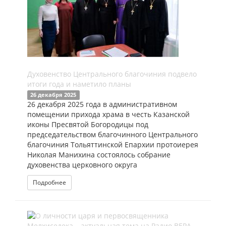
Духовенство Центрального благочиния подвело
итоги года и наметило планы
26 декабря 2025
26 декабря 2025 года в административном
помещении прихода храма в честь Казанской
иконы Пресвятой Богородицы под
председательством благочинного Центрального
благочиния Тольяттинской Епархии протоиерея
Николая Манихина состоялось собрание
духовенства церковного округа
Подробнее