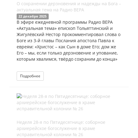
О сохранении дерзновения и надежды на Бога –
актуальная тема на Радио ВЕРА
22 декабря 2025
В эфире ежедневной программы Радио ВЕРА
«Актуальная тема» епископ Тольяттинский и
Жигулёвский Нестор прокомментировал слова о
Боге из 3-й главы Послания апостола Павла к
евреям: «Христос – как Сын в доме Его; дом же
Его – мы, если только дерзновение и упование,
которым хвалимся, твёрдо сохраним до конца»
Подробнее
Неделя 28-я по Пятидесятнице: соборное
архиерейское богослужение в храме
исправительной колонии № 26