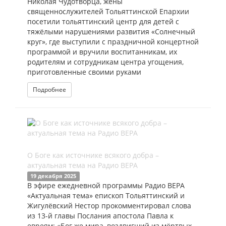
Николая Чудотворца, жёны
священнослужителей Тольяттинской Епархии
посетили тольяттинский центр для детей с
тяжёлыми нарушениями развития «Солнечный
круг», где выступили с праздничной концертной
программой и вручили воспитанникам, их
родителям и сотрудникам центра угощения,
приготовленные своими руками
Подробнее
О Боге как источнике всякого добра –
актуальная тема на Радио ВЕРА
19 декабря 2025
В эфире ежедневной программы Радио ВЕРА
«Актуальная тема» епископ Тольяттинский и
Жигулёвский Нестор прокомментировал слова
из 13-й главы Послания апостола Павла к
евреям: «Бог же мира, воздвигший из мёртвых