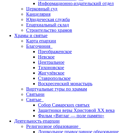
Информационно-издательский отдел
Церковный суд
Канцелярия
Юридическая служба
Епархиальный склад
Строительство храмов
Храмы и святые
Карта епархии
Благочиния
Преображенское
Невское
Центральное
Тихоновское
Жигулёвское
Ставропольское
Воскресенский монастырь
Виртуальные туры по храмам
Святыни
Святые
Собор Самарских святых
Защитники веры Христовой XX века
Фильм «Вятлаг — поле памяти»
Деятельность епархии
Религиозное образование
Дошкольное православное образование