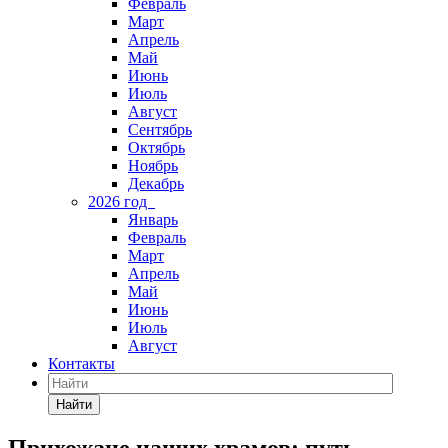
Февраль
Март
Апрель
Май
Июнь
Июль
Август
Сентябрь
Октябрь
Ноябрь
Декабрь
2026 год
Январь
Февраль
Март
Апрель
Май
Июнь
Июль
Август
Контакты
Найти
Прихожане наших храмов: путь