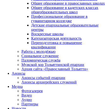
Общее образование в православных школах
Общее образование в кадетских классах
общеобразовательных школ
Профессиональное образование в
гуманитарном колледже
Детские епархиальные образовательные
центры
Воскресные школы
Катехизаторская деятельность
Переподготовка и повышение
квалификации
Работа с молодёжью
Социальное служение
Паломническая служба
Мужской хор Тольяттинской епархии
Архив сайта «Православный Тольятти»
Анонсы
Анонсы событий епархии
Анонсы архиерейских служений
Медиа
Фотогалерея
Видео
Аудио
Партнеры
Новости