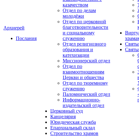
казачеством
Отдел по делам
молодёжи
Отдел по церковной
благотворительности
Архиерей
и социальному
Вирту
Послания
служению
храма
Отдел религиозного
Святы
образования и
Святы
катехизации
Миссионерский отдел
Отдел по
взаимоотношениям
Церкви и общества
Отдел по тюремному
служению
Паломнический отдел
Информационно-
издательский отдел
Церковный суд
Канцелярия
Юридическая служба
Епархиальный склад
Строительство храмов