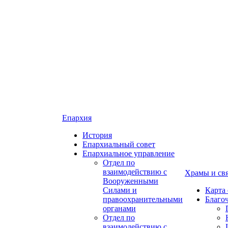
Епархия
История
Епархиальный совет
Епархиальное управление
Отдел по
взаимодействию с
Храмы и св
Вооруженными
Силами и
Карта
правоохранительными
Благо
органами
Отдел по
взаимодействию с