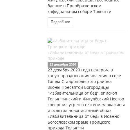
бдение в Преображенском
кафедральном соборе Тольятти
Подробнее
«Избавительница от бед» в Троицком
приходе
23 декабря 2020
23 декабря 2020 года вечером, в
канун празднования явления в селе
Ташла Ставропольского района
иконы Пресвятой Богородицы
"Избавительница от бед", епископ
Тольяттинский и Жигулёвский Нестор
совершил утреню с чтением акафиста
и освятил новописанный образ
«Избавительница от бед» в Иоанно-
Богословском храме Троицкого
прихода Тольятти