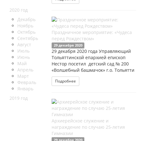
2020 год
Декабрь
Ноябрь
Октябрь
Праздничное мероприятие: «Чудеса
Сентябрь
перед Рождеством»
Август
29 декабря 2020
Июль
29 декабря 2020 года Управляющий
Июнь
Тольяттинской епархией епископ
Май
Нестор посетил детский сад № 200
Апрель
«Волшебный башмачок» г.о. Тольятти
Март
Подробнее
Февраль
Январь
2019 год
Архиерейское служение и
награждение по случаю 25-летия
Гимназии
29 декабря 2020