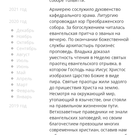
соборе Тольятти.
2021 год
Архиерею сослужило духовенство
кафедрального храма. Литургию
2020 год
сопровождал хор Преображенского
собора. За богослужением читалась
Декабрь
евангельская притча о званых на
Ноябрь
вечерю. По окончании божественной
Октябрь
службы архипастырь произнёс
Сентябрь
проповедь. Владыка доказал
Август
уместность чтения в Неделю святых
Июль
праотец евангельского отрывка, в
Июнь
котором Господь наш Иисус Христос
Май
изобразил Царство Божие в виде
Апрель
пира. Святые праотцы жили задолго
Март
до пришествия Христа на землю.
Февраль
Несмотря на окружающий мир,
Январь
утопающий в язычестве, они стояли
2019 год
на правильном жизненном пути.
Ветхозаветные праведники не знали
евангельских заповедей, но своим
благочестием превзошли многих
современных христиан, оставив нам