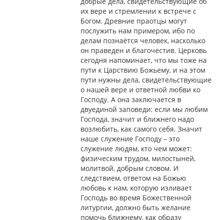
добрые дела, свидетельствующие об
их вере и стремлении к встрече с
Богом. Древние праотцы могут
послужить нам примером, ибо по
делам познаётся человек, насколько
он праведен и благочестив. Церковь
сегодня напоминает, что мы тоже на
пути к Царствию Божьему, и на этом
пути нужны дела, свидетельствующие
о нашей вере и ответной любви ко
Господу. А она заключается в
двуединой заповеди: если мы любим
Господа, значит и ближнего надо
возлюбить, как самого себя. Значит
наше служение Господу – это
служение людям, кто чем может:
физическим трудом, милостыней,
молитвой, добрым словом. И
следствием, ответом на Божью
любовь к нам, которую изливает
Господь во время Божественной
литургии, должно быть желание
помочь ближнему, как образу