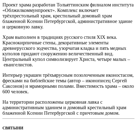
Проект храма разработан Тольяттинским филиалом института
«Облжилкоммунпроект». Комплекс включает
трёхпрестольный храм, крестильный домовый храм
блаженной Ксении Петербургской, административное здание
и церковную лавку.
Храм выполнен в традициях русского стиля XIX века.
Краснокирпичные стены, декоративные элементы
древнерусского зодчества, узорчатая кладка и пять медных
куполов придают сооружению величественный вид.
Центральный купол символизирует Христа, четыре малых –
евангелистов.
Интерьер украшен трёхъярусным позолоченным иконостасом,
фресками на библейские темы (автор – иконописец Сергей
Саксонов) и мраморными полами. Вместимость храма – около
600 человек.
На территории расположены церковная лавка с
административным зданием и домовый крестильный храм
блаженной Ксении Петербургской с причтовым домом.
СВЯТЫНИ