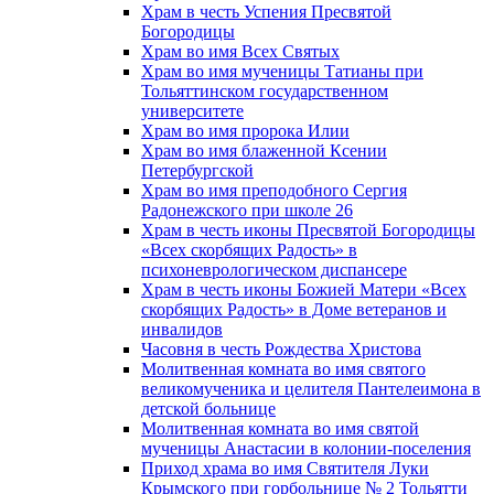
Храм в честь Успения Пресвятой
Богородицы
Храм во имя Всех Святых
Храм во имя мученицы Татианы при
Тольяттинском государственном
университете
Храм во имя пророка Илии
Храм во имя блаженной Ксении
Петербургской
Храм во имя преподобного Сергия
Радонежского при школе 26
Храм в честь иконы Пресвятой Богородицы
«Всех скорбящих Радость» в
психоневрологическом диспансере
Храм в честь иконы Божией Матери «Всех
скорбящих Радость» в Доме ветеранов и
инвалидов
Часовня в честь Рождества Христова
Молитвенная комната во имя святого
великомученика и целителя Пантелеимона в
детской больнице
Молитвенная комната во имя святой
мученицы Анастасии в колонии-поселения
Приход храма во имя Святителя Луки
Крымского при горбольнице № 2 Тольятти