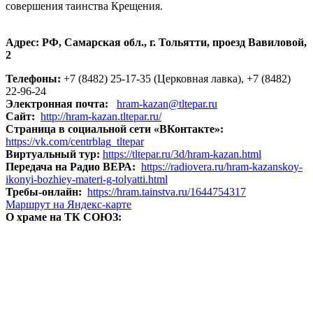
совершения таинства Крещения.
Адрес: РФ, Самарская обл., г. Тольятти, проезд Вавиловой,
2
Телефоны:
+7 (8482) 25-17-35 (Церковная лавка), +7 (8482)
22-96-24
Электронная почта:
hram-kazan@tltepar.ru
Сайт:
http://hram-kazan.tltepar.ru/
Страница в социальной сети «ВКонтакте»:
https://vk.com/centrblag_tltepar
Виртуальный тур:
https://tltepar.ru/3d/hram-kazan.html
Передача на Радио ВЕРА:
https://radiovera.ru/hram-kazanskoy-
ikonyi-bozhiey-materi-g-tolyatti.html
Требы-онлайн:
https://hram.tainstva.ru/1644754317
Маршрут на Яндекс-карте
О храме на ТК СОЮЗ: