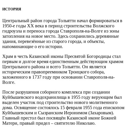
ИСТОРИЯ
Центральный район города Тольятти начал формироваться в
1950-е годы XX века в период строительства Волжского
гидроузла и переноса города Ставрополя-на-Волге из зоны
затопления на новое место. Здесь сохранились деревянные
здания, перевезённые из старого города, и объекты,
напоминающие о его истории.
Храм в честь Казанской иконы Пресвятой Богородицы стал
первым и долгое время единственным действующим храмом
Центрального района и всего Тольятти. Он является
историческим правопреемником Троицкого собора,
заложенного в 1737 году при основании Ставрополя-на-
Волге.
После разрушения соборного комплекса при создании
Куйбышевского водохранилища в 1955 году верующим был
выделен участок под строительство нового молитвенного
дома. Освящение состоялось 15 февраля 1955 года епископом
Куйбышевским и Сызранским Иеронимом (Захаровым).
Главный престол был посвящён Казанской иконе Божией
Матери, правый придел – святителю Николаю.