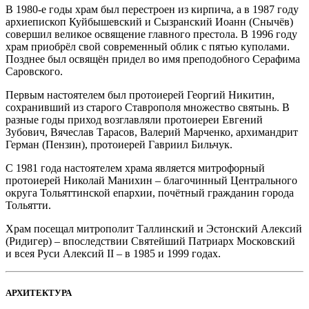
В 1980-е годы храм был перестроен из кирпича, а в 1987 году
архиепископ Куйбышевский и Сызранский Иоанн (Снычёв)
совершил великое освящение главного престола. В 1996 году
храм приобрёл свой современный облик с пятью куполами.
Позднее был освящён придел во имя преподобного Серафима
Саровского.
Первым настоятелем был протоиерей Георгий Никитин,
сохранивший из старого Ставрополя множество святынь. В
разные годы приход возглавляли протоиереи Евгений
Зубович, Вячеслав Тарасов, Валерий Марченко, архимандрит
Герман (Пензин), протоиерей Гавриил Бильчук.
С 1981 года настоятелем храма является митрофорный
протоиерей Николай Манихин – благочинный Центрального
округа Тольяттинской епархии, почётный гражданин города
Тольятти.
Храм посещал митрополит Таллинский и Эстонский Алексий
(Ридигер) – впоследствии Святейший Патриарх Московский
и всея Руси Алексий II – в 1985 и 1999 годах.
АРХИТЕКТУРА