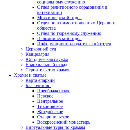
социальному служению
Отдел религиозного образования и
катехизации
Миссионерский отдел
Отдел по взаимоотношениям Церкви и
общества
Отдел по тюремному служению
Паломнический отдел
Информационно-издательский отдел
Церковный суд
Канцелярия
Юридическая служба
Епархиальный склад
Строительство храмов
Храмы и святые
Карта епархии
Благочиния
Преображенское
Невское
Центральное
Тихоновское
Жигулёвское
Ставропольское
Воскресенский монастырь
Виртуальные туры по храмам