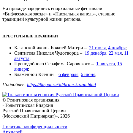
На приходе зародились епархиальные фестивали
«Вифлеемская звезда» и «Пасхальная капель», ставшие
традицией культурной жизни региона.
ПРЕСТОЛЬНЫЕ ПРАЗДНИКИ
Казанской иконы Божией Матери –
21 июля
,
4 ноября
;
Святителя Николая Чудотворца –
19 декабря
,
22 мая
,
11
августа
;
Преподобного Серафима Саровского –
1 августа
,
15
января
;
Блаженной Ксении –
6 февраля
,
6 июня
,
Подробнее:
https://tltepar.ru/3d/hram-kazan.html
© Религиозная организация
«Тольяттинская Епархия
Русской Православной Церкви
(Московский Патриархат)», 2026
Политика конфиденциальности
Архиерей