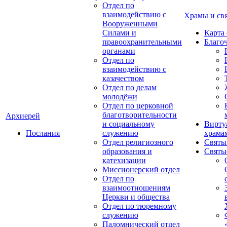
Отдел по
взаимодействию с
Храмы и св
Вооруженными
Силами и
Карта
правоохранительными
Благо
органами
Отдел по
взаимодействию с
казачеством
Отдел по делам
молодёжи
Отдел по церковной
благотворительности
Архиерей
и социальному
Вирту
Послания
служению
храма
Отдел религиозного
Святы
образования и
Святы
катехизации
Миссионерский отдел
Отдел по
взаимоотношениям
Церкви и общества
Отдел по тюремному
служению
Паломнический отдел