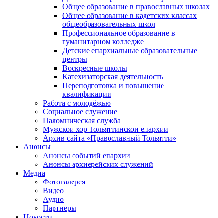
Общее образование в православных школах
Общее образование в кадетских классах
общеобразовательных школ
Профессиональное образование в
гуманитарном колледже
Детские епархиальные образовательные
центры
Воскресные школы
Катехизаторская деятельность
Переподготовка и повышение
квалификации
Работа с молодёжью
Социальное служение
Паломническая служба
Мужской хор Тольяттинской епархии
Архив сайта «Православный Тольятти»
Анонсы
Анонсы событий епархии
Анонсы архиерейских служений
Медиа
Фотогалерея
Видео
Аудио
Партнеры
Новости