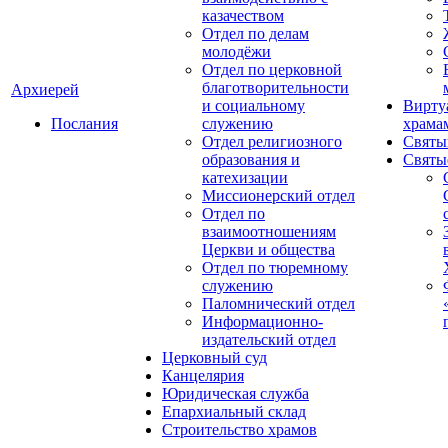
казачеством
Отдел по делам
молодёжи
Отдел по церковной
благотворительности
Архиерей
и социальному
Вирту
Послания
служению
храма
Отдел религиозного
Святы
образования и
Святы
катехизации
Миссионерский отдел
Отдел по
взаимоотношениям
Церкви и общества
Отдел по тюремному
служению
Паломнический отдел
Информационно-
издательский отдел
Церковный суд
Канцелярия
Юридическая служба
Епархиальный склад
Строительство храмов