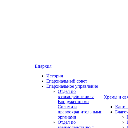
Епархия
История
Епархиальный совет
Епархиальное управление
Отдел по
взаимодействию с
Храмы и св
Вооруженными
Силами и
Карта
правоохранительными
Благо
органами
Отдел по
взаимодействию с