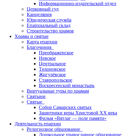
Информационно-издательский отдел
Церковный суд
Канцелярия
Юридическая служба
Епархиальный склад
Строительство храмов
Храмы и святые
Карта епархии
Благочиния
Преображенское
Невское
Центральное
Тихоновское
Жигулёвское
Ставропольское
Воскресенский монастырь
Виртуальные туры по храмам
Святыни
Святые
Собор Самарских святых
Защитники веры Христовой XX века
Фильм «Вятлаг — поле памяти»
Деятельность епархии
Религиозное образование
Дошкольное православное образование