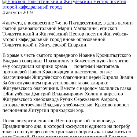
4 августа 2019
4 августа, в воскресение 7-е по Пятидесятнице, в день памяти
святой равноапостольной Марии Магдалины, епископ
Тольяттинский и Жигулёвский Нестор посетил Жигулёвск-
второй кафедральный город вновь образованной
Тольяттинской и Жигулевской Епархии.
В храме в честь святого праведного Иоанна Кронштадтского
Владыка совершил Праздничную Божественную Литургию,
ему сослужили клирики храма — почетный настоятель
протоиерей Павел Красноярцев и настоятель, он же
благочинный Жигулёвского благочиния иерей Кирилл Зимин.
За богослужением присутствовали также клирики
Жигулёвского благочиния. Вместе с народом молились глава
г.Жигулёвска Дмитрий Владимирович Холин и директор
Жигулёвского хлебозавода Рубик Сережаевич Амроян,
которые встречали Владыку хлебом-солью. Красиво пропел
песнопения Литургии приходской хор.
После литургии епископ Нестор произнёс проповедь
Праздничного дня, в которой коснулся и единого на потребу,
такого волнующего всех христиан вопроса - как нам жить по