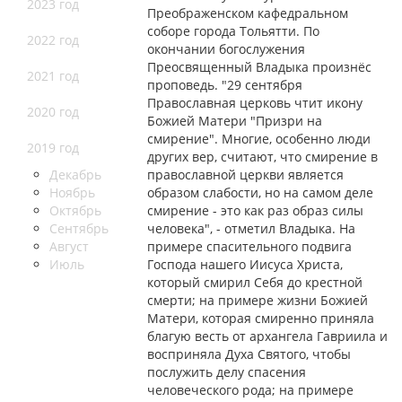
2023 год
Преображенском кафедральном
соборе города Тольятти. По
2022 год
окончании богослужения
Преосвященный Владыка произнёс
2021 год
проповедь. "29 сентября
Православная церковь чтит икону
2020 год
Божией Матери "Призри на
смирение". Многие, особенно люди
2019 год
других вер, считают, что смирение в
Декабрь
православной церкви является
Ноябрь
образом слабости, но на самом деле
Октябрь
смирение - это как раз образ силы
Сентябрь
человека", - отметил Владыка. На
Август
примере спасительного подвига
Июль
Господа нашего Иисуса Христа,
который смирил Себя до крестной
смерти; на примере жизни Божией
Матери, которая смиренно приняла
благую весть от архангела Гавриила и
восприняла Духа Святого, чтобы
послужить делу спасения
человеческого рода; на примере