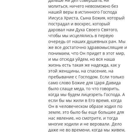
дальше ни дел совершать, ни
молиться, ничего невозможно без
нашей веры в истинного Господа
Иисуса Христа, Сына Божия, который
пострадал и воскрес, который
даровал нам Духа Своего Святого,
чтобы мы исцелялись в первую
очередь от наших душевных ран. Мы
же все достаточно здравомыслящие и
понимаем, что Он придет в этот мир,
и мы отсюда уйдем, но вся наша
жизнь есть такая же надежда, как у
этой женщины, на спасение, на
пребывание с Господом. Если только
само слово Божие для Царя Давида
было слаще меда, то что говорить,
когда мы будем лицезреть Господа. А
если бы мы жили в Его время, когда
Он в человеческом образе ходил по
земле, это было бы еще большее для
нас явление, но смотрите, и тогда
многие ходили и не веровали. Дело
даже не во времени, когда мы живем,