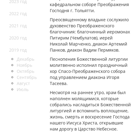
2023 год
кафедральном соборе Преображения
Господня г. Тольятти.
2022 год
Преосвященному владыке сослужило
2021 год
духовенство Преображенского
благочиния: благочинный иеромонах
2020 год
Питирим (Чембулатов), иерей
Николай Марченко, диакон Артемий
2019 год
Панков, диакон Вадим Пермяков.
Декабрь
Песнопения Божественной литургии
Ноябрь
молитвенно исполнил праздничный
Октябрь
хор Спасо-Преображенского собора
Сентябрь
под управлением диакона Игоря
Август
Тасеева.
Июль
Несмотря на раннее утро, храм был
наполнен молящимися, которые
собрались насладиться Божественной
литургией и вспомнить воплощение,
жизнь, смерть и воскресение Господа
нашего Иисуса Христа, открывшие
нам дорогу в Царство Небесное.