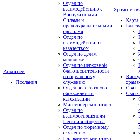
Отдел по
взаимодействию с
Храмы и св
Вооруженными
Силами и
Карта
правоохранительными
Благо
органами
Отдел по
взаимодействию с
казачеством
Отдел по делам
молодёжи
Отдел по церковной
благотворительности
Архиерей
и социальному
Вирту
Послания
служению
храма
Отдел религиозного
Святы
образования и
Святы
катехизации
Миссионерский отдел
Отдел по
взаимоотношениям
Церкви и общества
Отдел по тюремному
служению
Паломнический отдел