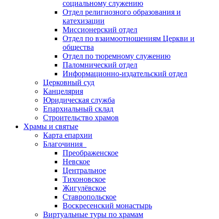
социальному служению
Отдел религиозного образования и
катехизации
Миссионерский отдел
Отдел по взаимоотношениям Церкви и
общества
Отдел по тюремному служению
Паломнический отдел
Информационно-издательский отдел
Церковный суд
Канцелярия
Юридическая служба
Епархиальный склад
Строительство храмов
Храмы и святые
Карта епархии
Благочиния
Преображенское
Невское
Центральное
Тихоновское
Жигулёвское
Ставропольское
Воскресенский монастырь
Виртуальные туры по храмам