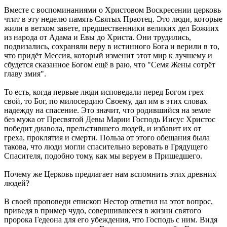
Вместе с воспоминаниями о Христовом Воскресении церковь
чтит в эту неделю память Святых Праотец. Это люди, которые
жили в ветхом завете, предшественники великих дел Божиих
из народа от Адама и Евы до Христа. Они трудились,
подвизались, сохраняли веру в истинного Бога и верили в то,
что придёт Мессия, который изменит этот мир к лучшему и
сбудется сказанное Богом ещё в раю, что "Семя Жены сотрёт
главу змия".
То есть, когда первые люди исповедали перед Богом грех
свой, то Бог, по милосердию Своему, дал им в этих словах
надежду на спасение. Это значит, что родившийся на земле
без мужа от Пресвятой Девы Марии Господь Иисус Христос
победит диавола, прельстившего людей, и избавит их от
греха, проклятия и смерти. Польза от этого обещания была
такова, что люди могли спасительно веровать в Грядущего
Спасителя, подобно тому, как мы веруем в Пришедшего.
Почему же Церковь предлагает нам вспомнить этих древних
людей?
В своей проповеди епископ Нестор ответил на этот вопрос,
приведя в пример чудо, совершившееся в жизни святого
пророка Гедеона для его убеждения, что Господь с ним. Видя