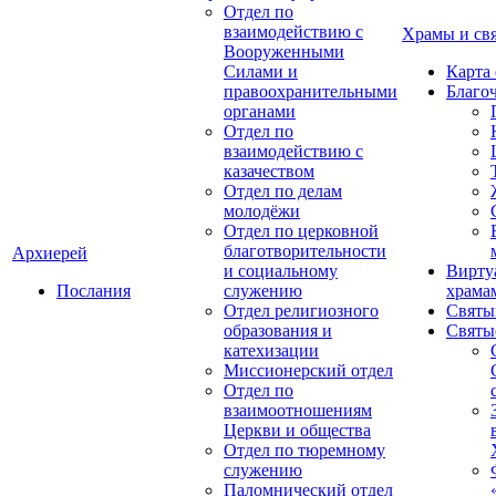
Отдел по
взаимодействию с
Храмы и св
Вооруженными
Силами и
Карта
правоохранительными
Благо
органами
Отдел по
взаимодействию с
казачеством
Отдел по делам
молодёжи
Отдел по церковной
благотворительности
Архиерей
и социальному
Вирту
Послания
служению
храма
Отдел религиозного
Святы
образования и
Святы
катехизации
Миссионерский отдел
Отдел по
взаимоотношениям
Церкви и общества
Отдел по тюремному
служению
Паломнический отдел