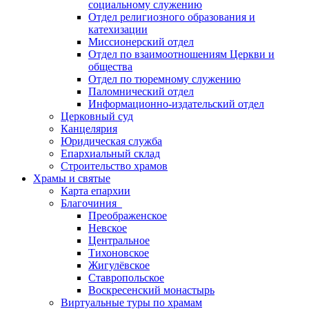
социальному служению
Отдел религиозного образования и
катехизации
Миссионерский отдел
Отдел по взаимоотношениям Церкви и
общества
Отдел по тюремному служению
Паломнический отдел
Информационно-издательский отдел
Церковный суд
Канцелярия
Юридическая служба
Епархиальный склад
Строительство храмов
Храмы и святые
Карта епархии
Благочиния
Преображенское
Невское
Центральное
Тихоновское
Жигулёвское
Ставропольское
Воскресенский монастырь
Виртуальные туры по храмам