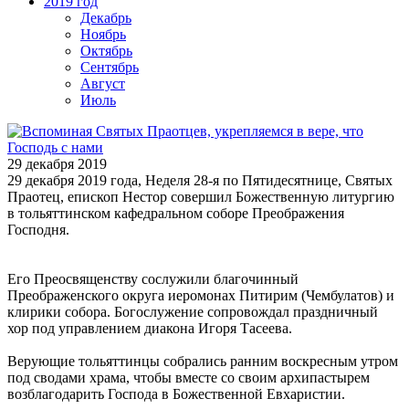
2019 год
Декабрь
Ноябрь
Октябрь
Сентябрь
Август
Июль
29 декабря 2019
29 декабря 2019 года, Неделя 28-я по Пятидесятнице, Святых
Праотец, епископ Нестор совершил Божественную литургию
в тольяттинском кафедральном соборе Преображения
Господня.
Его Преосвященству сослужили благочинный
Преображенского округа иеромонах Питирим (Чембулатов) и
клирики собора. Богослужение сопровождал праздничный
хор под управлением диакона Игоря Тасеева.
Верующие тольяттинцы собрались ранним воскресным утром
под сводами храма, чтобы вместе со своим архипастырем
возблагодарить Господа в Божественной Евхаристии.