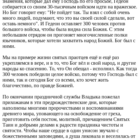
знамения, которые дал ему Господь по его просьбе, Гедеон
собирается со своим 30-тысячным войском идти на вражеское.
Но Бог говорит ему: "Не пойдет так. Ты взял с собой очень
много людей, подумают, что это вы своей силой сделали, вот
оставь немного". И Гедеон оставляет 300 человек против
большого войска, чтобы была видна сила Божия. С этим
небольшим отрядом он прогоняет многочисленные полки
язычников, которые хотели захватить народ Божий. Бог был с
ними.
Мы на примере жизни святых праотцев ещё и ещё раз
укрепляемся в вере, и в то, что Бог вёл и свой народ, и другие
народы ко спасению. То, что Он обещал - исполнил. Как тогда
300 человек победили целое войско, потому что Господь был с
ними, так и сегодня Бог со всеми, кто хочет жить
благочестиво, по правде Божией.
По окончании праздничной службы Владыка пожелал
прихожанам в эти предрождественские дни, которые
наполнены многими пророчествами и воспоминаниями
древнего мира, уповающего на освобождение от греха,
приготовить себя постом, молитвой, причащением Святых
Таин и добрыми делами к радости праздника чистоты и
святости. Чтобы наше сердце в один унисон звучало с
божественными заповедями, а душа ликовала и веселилась от