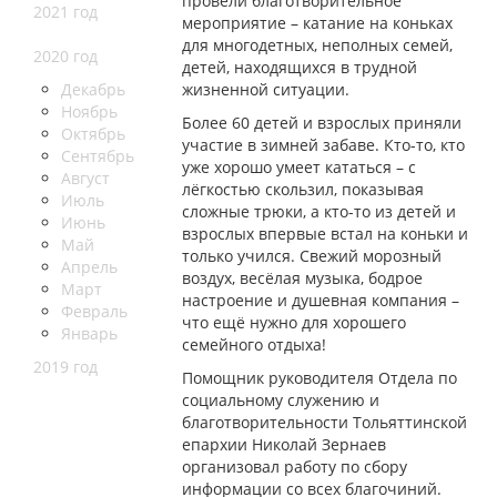
провели благотворительное
2021 год
мероприятие – катание на коньках
для многодетных, неполных семей,
2020 год
детей, находящихся в трудной
Декабрь
жизненной ситуации.
Ноябрь
Более 60 детей и взрослых приняли
Октябрь
участие в зимней забаве. Кто-то, кто
Сентябрь
уже хорошо умеет кататься – с
Август
лёгкостью скользил, показывая
Июль
сложные трюки, а кто-то из детей и
Июнь
взрослых впервые встал на коньки и
Май
только учился. Свежий морозный
Апрель
воздух, весёлая музыка, бодрое
Март
настроение и душевная компания –
Февраль
что ещё нужно для хорошего
Январь
семейного отдыха!
2019 год
Помощник руководителя Отдела по
социальному служению и
благотворительности Тольяттинской
епархии Николай Зернаев
организовал работу по сбору
информации со всех благочиний.