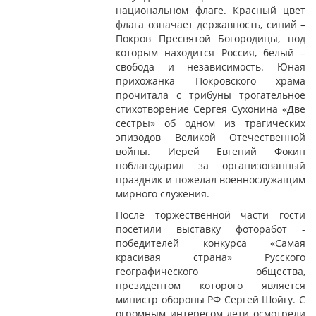
национальном флаге. Красный цвет
флага означает державность, синий –
Покров Пресвятой Богородицы, под
которым находится Россия, белый –
свобода и независимость. Юная
прихожанка Покровского храма
прочитала с трибуны трогательное
стихотворение Сергея Сухонина «Две
сестры» об одном из трагических
эпизодов Великой Отечественной
войны. Иерей Евгений Фокин
поблагодарил за организованный
праздник и пожелал военнослужащим
мирного служения.
После торжественной части гости
посетили выставку фоторабот -
победителей конкурса «Самая
красивая страна» Русского
географического общества,
президентом которого является
министр обороны РФ Сергей Шойгу. С
огромным интересом дети осмотрели