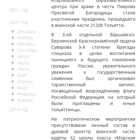
епархиального образовательного
центра при храме в честь Покрова
2021 год
Пресвятой Богородицы стали
участниками праздника, прошедшего
2020 год
в воинской части 21208 Тольятти.
Декабрь
В 3-ей отдельной Варшавско-
Ноябрь
Берлинской Краснознамённой ордена
Октябрь
Суворова 3-й степени бригады
Сентябрь
спецназа в целях воспитания
Август
нынешнего и будущего поколения
Июль
граждан России, уважительного
Июнь
уважения к государственным
Май
символам был организован
Апрель
торжественный митинг,
Март
посвящённый возрождённому флагу
Февраль
Российской Федерации, на который
Январь
были приглашены и юные
2019 год
тольяттинцы.
На патриотическом мероприятии
присутствовали личный состав и
духовой оркестр воинской части,
кадеты 62 школы класса «Морская