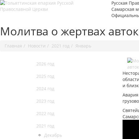
Русская Пра
Самарская 
Официальны
Молитва о жертвах авто
Главная
Новости
2021 год
Январь
2026 год
Нестор
2025 год
област
и близк
2024 год
Авария 
2023 год
грузово
Святей
2022 год
Самарс
2021 год
Декабрь