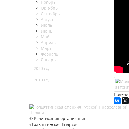
Ноябрь
Октябрь
Сентябрь
Август
Июль
Июнь
Май
Апрель
Март
Февраль
Январь
2020 год
2019 год
Подели
© Религиозная организация
«Тольяттинская Епархия