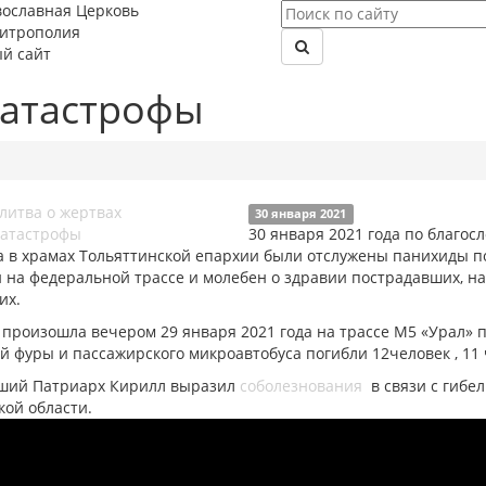
вославная Церковь
митрополия
й сайт
катастрофы
30 января 2021
30 января 2021 года по благос
а в храмах Тольяттинской епархии были отслужены панихиды п
и на федеральной трассе и молебен о здравии пострадавших, н
их.
произошла вечером 29 января 2021 года на трассе М5 «Урал» 
й фуры и пассажирского микроавтобуса погибли 12человек , 11
ший Патриарх Кирилл выразил
соболезнования
в связи с гибе
кой области.