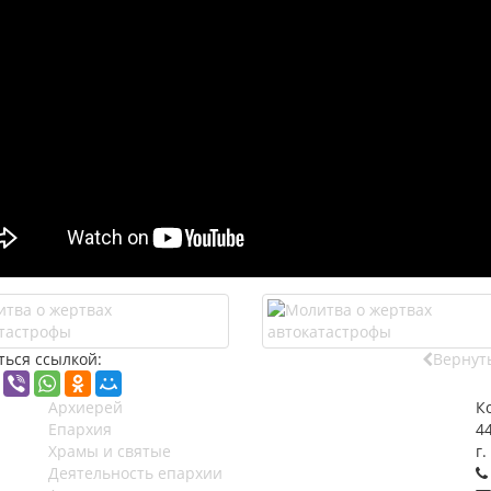
ться ссылкой:
Вернуть
Архиерей
К
Епархия
4
Храмы и святые
г.
Деятельность епархии