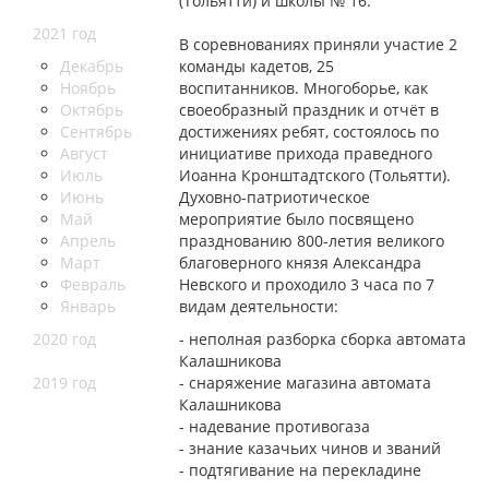
(Тольятти) и школы № 16.
2021 год
В соревнованиях приняли участие 2
Декабрь
команды кадетов, 25
Ноябрь
воспитанников. Многоборье, как
Октябрь
своеобразный праздник и отчёт в
Сентябрь
достижениях ребят, состоялось по
Август
инициативе прихода праведного
Июль
Иоанна Кронштадтского (Тольятти).
Июнь
Духовно-патриотическое
Май
мероприятие было посвящено
Апрель
празднованию 800-летия великого
Март
благоверного князя Александра
Февраль
Невского и проходило 3 часа по 7
Январь
видам деятельности:
2020 год
- неполная разборка сборка автомата
Калашникова
2019 год
- снаряжение магазина автомата
Калашникова
- надевание противогаза
- знание казачьих чинов и званий
- подтягивание на перекладине