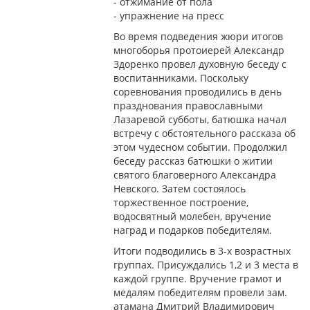
- отжимание от пола
- упражнение на пресс
Во время подведения жюри итогов
многоборья протоиерей Александр
Здоренко провел духовную беседу с
воспитанниками. Поскольку
соревнования проводились в день
празднования православными
Лазаревой субботы, батюшка начал
встречу с обстоятельного рассказа об
этом чудесном событии. Продолжил
беседу рассказ батюшки о житии
святого благоверного Александра
Невского. Затем состоялось
торжественное построение,
водосвятный молебен, вручение
наград и подарков победителям.
Итоги подводились в 3-х возрастных
группах. Присуждались 1,2 и 3 места в
каждой группе. Вручение грамот и
медалям победителям провели зам.
атамана Дмитрий Владимирович