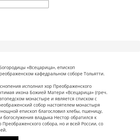
 Богородицы «Всецарица», епископ
реображенском кафедральном соборе Тольятти.
еснопения исполнил хор Преображенского
чтимая икона Божией Матери «Всецарица» (греч.
Ватопедском монастыре и является списком с
Преображенский собор настоятелем монастыря
енощной епископ благословил хлебы, пшеницу,
 богослужения владыка Нестор обратился к
Преображенского собора, но и всей России, со
ей.