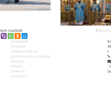
ться ссылкой:
Вернуть
Архиерей
К
Епархия
4
Храмы и святые
г.
Деятельность епархии
Анонсы
Медиа
О
Новости
П
Контакты