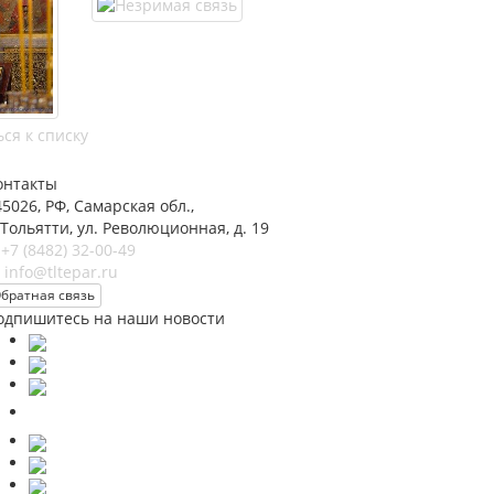
ся к списку
онтакты
45026, РФ, Самарская обл.,
 Тольятти, ул. Революционная, д. 19
+7 (8482) 32-00-49
info@tltepar.ru
братная связь
одпишитесь на наши новости