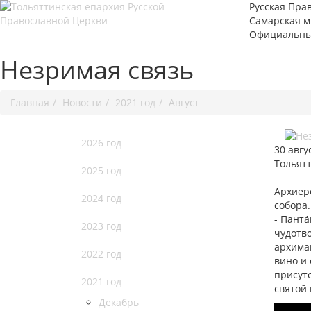
Русская Пра
Самарская 
Официальны
Незримая связь
Главная
Новости
2021 год
Август
2026 год
30 авгу
Тольят
2025 год
Архиер
2024 год
собора
- Панта
2023 год
чудотв
архима
2022 год
вино и
присутс
2021 год
святой
Декабрь