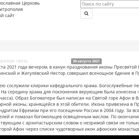
вославная Церковь
митрополия
й сайт
30 августа 2021
ста 2021 года вечером, в канун празднования иконы Пресвятой
тинский и Жигулёвский Нестор совершил всенощное бдение в П
ею сослужили клирики кафедрального храма. Богослужебные п
. На середину храма для поклонения верующим была изнесена 
́насса). Образ Богоматери был написан на Святой горе Афон в 
орной иконы, хранящейся в этой обители. Икона привезена в 
ндритом Ефремом при его посещении России в 2004 году. За вс
 елей и помазал богомольцев освящённым маслом. По окончании
твующим с архипастырским словом о незримой связи не только 
 горой Афон через списки чудотворных икон афонских монастыр