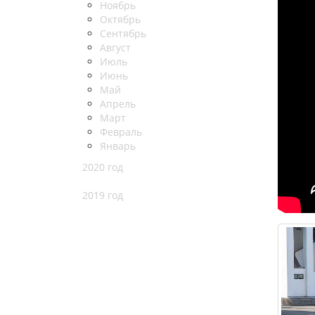
Ноябрь
Октябрь
Сентябрь
Август
Июль
Июнь
Май
Апрель
Март
Февраль
Январь
2020 год
2019 год