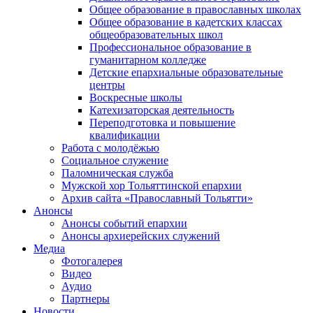
Общее образование в православных школах
Общее образование в кадетских классах
общеобразовательных школ
Профессиональное образование в
гуманитарном колледже
Детские епархиальные образовательные
центры
Воскресные школы
Катехизаторская деятельность
Переподготовка и повышение
квалификации
Работа с молодёжью
Социальное служение
Паломническая служба
Мужской хор Тольяттинской епархии
Архив сайта «Православный Тольятти»
Анонсы
Анонсы событий епархии
Анонсы архиерейских служений
Медиа
Фотогалерея
Видео
Аудио
Партнеры
Новости