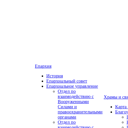
Епархия
История
Епархиальный совет
Епархиальное управление
Отдел по
взаимодействию с
Храмы и св
Вооруженными
Силами и
Карта
правоохранительными
Благо
органами
Отдел по
взаимодействию с