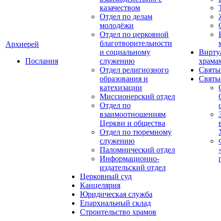
казачеством
Отдел по делам
молодёжи
Отдел по церковной
благотворительности
Архиерей
и социальному
Вирту
Послания
служению
храма
Отдел религиозного
Святы
образования и
Святы
катехизации
Миссионерский отдел
Отдел по
взаимоотношениям
Церкви и общества
Отдел по тюремному
служению
Паломнический отдел
Информационно-
издательский отдел
Церковный суд
Канцелярия
Юридическая служба
Епархиальный склад
Строительство храмов