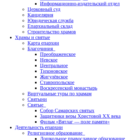
Информационно-издательский отдел
Церковный суд
Канцелярия
Юридическая служба
Епархиальный склад
Строительство храмов
Храмы и святые
Карта епархии
Благочиния
Преображенское
Невское
Центральное
Тихоновское
Жигулёвское
Ставропольское
Воскресенский монастырь
Виртуальные туры по храмам
Святыни
Святые
Собор Самарских святых
Защитники веры Христовой XX века
Фильм «Вятлаг — поле памяти»
Деятельность епархии
Религиозное образование
Дошкольное православное образование