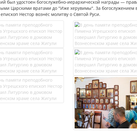
ий был удостоен богослужебно-иерархической награды — права
тыми Царскими вратами до "Иже херувимы". За богослужением в
епископ Нестор вознёс молитву о Святой Руси.