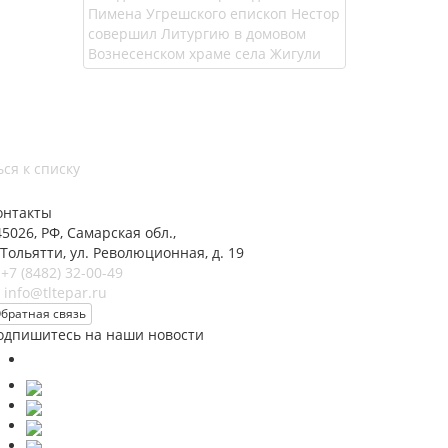
ся к списку
онтакты
45026, РФ, Самарская обл.,
 Тольятти, ул. Революционная, д. 19
+7 (8482) 32-00-49
info@tltepar.ru
братная связь
одпишитесь на наши новости