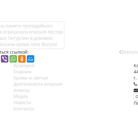
ться ссылкой:
Вернуть
Архиерей
К
Епархия
4
Храмы и святые
г.
Деятельность епархии
Анонсы
Медиа
О
Новости
П
Контакты