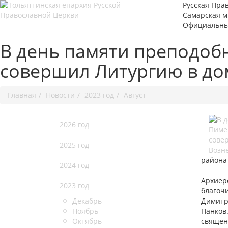
Русская Пра
Самарская 
Официальны
В день памяти преподоб
совершил Литургию в до
Главная
Новости
2023 год
Август
2026 год
2025 год
района
2024 год
Архиер
2023 год
благоч
Декабрь
Димитр
Ноябрь
Панков
Октябрь
священ