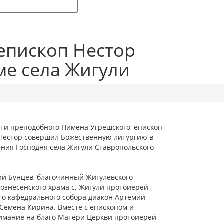
епископ Нестор
ме села Жигули
мяти преподобного Пимена Угрешского, епископ
 Нестор совершил Божественную литургию в
ения Господня села Жигули Ставропольского
й Бунцев, благочинный Жигулёвского
ознесенского храма с. Жигули протоиерей
го кафедрального собора диакон Артемий
Семёна Кирина. Вместе с епископом и
имание на благо Матери Церкви протоиерей