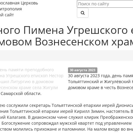
вославная Церковь
митрополия
й сайт
ного Пимена Угрешского 
мовом Вознесенском хра
30 августа 2023
30 августа 2023 года, день па
Тольяттинский и Жигулёвский
домовом храме в честь Вознес
 Самарской области.
ею сослужили секретарь Тольяттинской епархии иерей Диониси
иния Тольяттинской епархии иерей Кирилл Зимин, настоятель В
ий Калагаев. В диаконском чине служил клирик Преображенско
. Богослужение сопровождал мужской квартет под управлением 
ством молились прихожане и паломники. На малом входе во вн