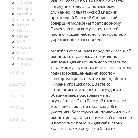
УФСИН России по Самарской области
Декабрь
сотрудник отдела по тюремному
Ноябрь
служению Тольяттинской Епархии
Октябрь
протоиерей Валерий Соболевский
Сентябрь
совершил молебены преподобному
Август
Пимену Угрешскому перед иконой с
Июль
частью мощей небесного покровителя
Июнь
учреждений ФСИН России.
Май
Апрель
Молебен совершался перед принесённой
Март
иконой, которая была специально
Февраль
написана для епархиального отдела по
Январь
тюремному служению и
освящена
в этом
2023 год
году Преосвященным епископом
Нестором в день памяти преподобного
2022 год
Пимена Угрешского. Вместе со
священником молились сотрудники,
обвиняемые, подозреваемые и
2021 год
осуждённые. Отец Валерий благословил
молящихся иконой с мощами. Все
2020 год
участники богослужений приложились к
иконе преподобного Пимена Угрешского
2019 год
и попросили помощи для себя, своих
коллег, а также родных и близких.