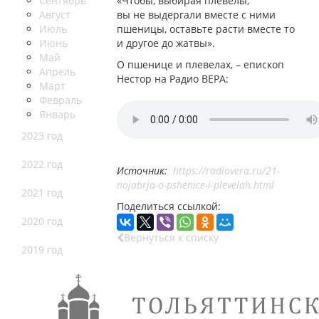
Сентябрь
«Чтобы, выбирая плевелы,
Август
вы не выдергали вместе с ними
Июль
пшеницы, оставьте расти вместе то
Июнь
и другое до жатвы».
Май
О пшенице и плевелах, – епископ
Апрель
Нестор на Радио ВЕРА:
Март
Февраль
Январь
2023 год
2022 год
Источник:
https://radiovera.ru/21-
nojabrja-o-pshenice-i-plevelah.html
2021 год
Поделиться ссылкой:
2020 год
Вернуться к списку
2019 год