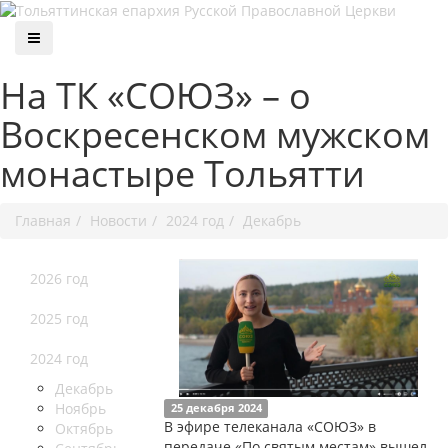
На ТК «СОЮЗ» – о
Воскресенском мужском
монастыре Тольятти
Главная
Новости
2024 год
Декабрь
2026 год
2025 год
2024 год
Декабрь
Ноябрь
25 декабря 2024
В эфире телеканала «СОЮЗ» в
Октябрь
передаче «По святым местам» вышел