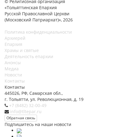
© Религиозная организация
«Тольяттинская Епархия
Русской Православной Церкви
(Московский Патриархат)», 2026
Политика конфиденциальности
Архиерей
Епархия
Храмы и святые
Деятельность епархии
Анонсы
Медиа
Новости
Контакты
Контакты
445026, РФ, Самарская обл.,
г. Тольятти, ул. Революционная, д. 19
+7 (8482) 32-00-49
info@tltepar.ru
Обратная связь
Подпишитесь на наши новости