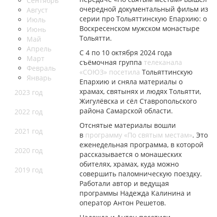
Сентябрь
очередной документальный фильм из
Август
серии про Тольяттинскую Епархию: о
Июль
Воскресенском мужском монастыре
Июнь
Тольятти.
Май
Апрель
С 4 по 10 октября 2024 года
Март
съёмочная группа
телеканала
Февраль
«СОЮЗ»
посетила
Тольяттинскую
Январь
Епархию и сняла материалы о
храмах, святынях и людях Тольятти,
2023 год
Жигулёвска и сёл Ставропольского
района Самарской области.
2022 год
Отснятые материалы вошли
2021 год
в
программу «По святым местам»
. Это
еженедельная программа, в которой
2020 год
рассказывается о монашеских
обителях, храмах, куда можно
2019 год
совершить паломническую поездку.
Работали автор и ведущая
программы Надежда Калинина и
оператор Антон Решетов.