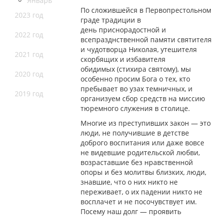
Январь
По сложившейся в Первопрестольном
2023 год
граде традиции в
день приснорадостной и
2022 год
всепразднственной памяти святителя
и чудотворца Николая, утешителя
2021 год
скорбящих и избавителя
обидимых (стихира святому), мы
2020 год
особенно просим Бога о тех, кто
пребывает во узах темничных, и
2019 год
организуем сбор средств на миссию
тюремного служения в столице.
Многие из преступивших закон — это
люди, не получившие в детстве
доброго воспитания или даже вовсе
не видевшие родительской любви,
возраставшие без нравственной
опоры и без молитвы близких, люди,
знавшие, что о них никто не
переживает, о их падении никто не
восплачет и не посочувствует им.
Посему наш долг — проявить