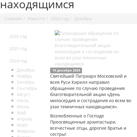
находящимся
Главная
Новости
2024 год
Декабрь
2026 год
2025 год
2024 год
Декабрь
19 декабря 2024
Ноябрь
Святейший Патриарх Московский и
Октябрь
всея Руси Кирилл направил
Сентябрь
обращение по случаю проведения
Август
благотворительной акции «День
Июль
милосердия и сострадания ко всем во
Июнь
узах темничных находящимся».
Май
Возлюбленные о Господе
Апрель
Преосвященные архипастыри,
Март
всечестные отцы, дорогие братья и
Февраль
сестры!