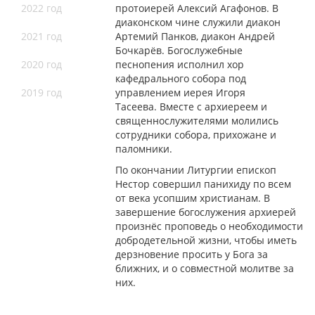
2022 год
протоиерей Алексий Агафонов. В
диаконском чине служили диакон
2021 год
Артемий Панков, диакон Андрей
Бочкарёв. Богослужебные
2020 год
песнопения исполнил хор
кафедрального собора под
2019 год
управлением иерея Игоря
Тасеева. Вместе с архиереем и
священнослужителями молились
сотрудники собора, прихожане и
паломники.
По окончании Литургии епископ
Нестор совершил панихиду по всем
от века усопшим христианам. В
завершение богослужения архиерей
произнёс проповедь о необходимости
добродетельной жизни, чтобы иметь
дерзновение просить у Бога за
ближних, и о совместной молитве за
них.