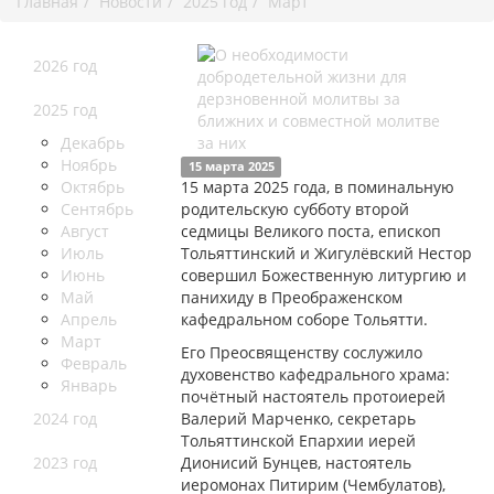
Главная
Новости
2025 год
Март
2026 год
2025 год
Декабрь
Ноябрь
15 марта 2025
Октябрь
15 марта 2025 года, в поминальную
Сентябрь
родительскую субботу второй
Август
седмицы Великого поста, епископ
Июль
Тольяттинский и Жигулёвский Нестор
Июнь
совершил Божественную литургию и
Май
панихиду в Преображенском
Апрель
кафедральном соборе Тольятти.
Март
Его Преосвященству сослужило
Февраль
духовенство кафедрального храма:
Январь
почётный настоятель протоиерей
2024 год
Валерий Марченко, секретарь
Тольяттинской Епархии иерей
2023 год
Дионисий Бунцев, настоятель
иеромонах Питирим (Чембулатов),