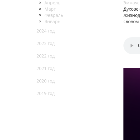
Апрель
Эммаус
Март
Духовен
Февраль
Жизнод
Январь
словом 
2024 год
2023 год
2022 год
2021 год
2020 год
2019 год