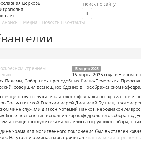
вославная Церковь
митрополия
й сайт
Анонсы
Медиа
Новости
Контакты
Евангелии
15 марта 2025
15 марта 2025 года вечером, в 
ия Паламы, Собор всех преподобных Киево-Печерских, Преосвя
вский, совершил всенощное бдение в Преображенском кафедра
еосвященству сослужили клирики кафедрального храма: почётн
арь Тольяттинской Епархии иерей Дионисий Бунцев, протоиерей
ком чине служили диакон Артемий Панков, иеродиакон Амвроси
ужебные песнопения исполнил хор кафедрального собора под уп
еем и священнослужителями молились сотрудники собора, при
едине храма для молитвенного поклонения был выставлен ковч
ких. На утрени архипастырь прочитал
Евангельский отрывок о 