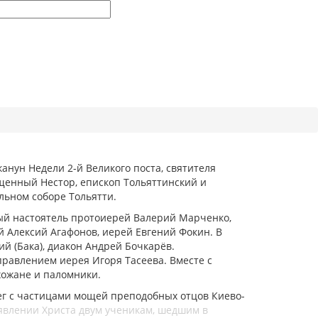
канун Недели 2-й Великого поста, святителя
щенный Нестор, епископ Тольяттинский и
льном соборе Тольятти.
ый настоятель протоиерей Валерий Марченко,
 Алексий Агафонов, иерей Евгений Фокин. В
й (Бака), диакон Андрей Бочкарёв.
равлением иерея Игоря Тасеева. Вместе с
хожане и паломники.
ег с частицами мощей преподобных отцов Киево-
явлении Христа двум ученикам, шедшим в