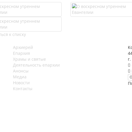
ься к списку
Архиерей
К
Епархия
4
Храмы и святые
г.
Деятельность епархии
Анонсы
Медиа
О
Новости
П
Контакты