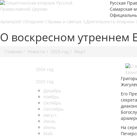
Русская Пра
Самарская 
Официальны
Архиерей
Епархия
Храмы и святые
Деятельность епархии
О воскресном утреннем 
Главная
Новости
2025 год
Март
2026 год
Григор
2025 год
Жигулё
Декабрь
Его Пр
Ноябрь
секрет
Октябрь
диаконс
Сентябрь
Богосл
Август
архиер
Июль
Июнь
На сер
Май
Печерс