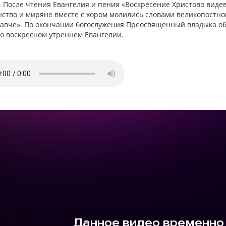
. После чтения Евангелия и пения «Воскресение Христово вид
ство и миряне вместе с хором молились словами великопостно
авче». По окончании богослужения Преосвященный владыка об
о воскресном утреннем Евангелии.