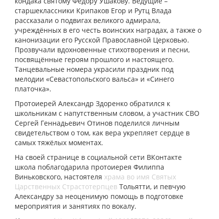
кондака святому Фёдору Ушакову. Ведущие –
старшеклассники Крипаков Егор и Рутц Влада
рассказали о подвигах великого адмирала,
учреждённых в его честь воинских наградах, а также о
канонизации его Русской Православной Церковью.
Прозвучали вдохновенные стихотворения и песни,
посвящённые героям прошлого и настоящего.
Танцевальные номера украсили праздник под
мелодии «Севастопольского вальса» и «Синего
платочка».
Протоиерей Александр Здоренко обратился к
школьникам с напутственным словом, а участник СВО
Сергей Геннадьевич Отинов поделился личным
свидетельством о том, как вера укрепляет сердце в
самых тяжёлых моментах.
На своей странице в социальной сети ВКонтакте
школа поблагодарила протоиерея Филиппа
Виньковского, настоятеля
храма во имя Святых
Царственных Страстотерпцев
Тольятти, и певчую
Александру за неоценимую помощь в подготовке
мероприятия и занятиях по вокалу.