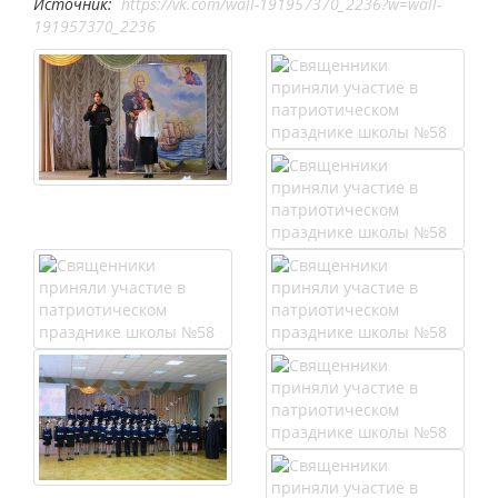
Источник:
https://vk.com/wall-191957370_2236?w=wall-
191957370_2236