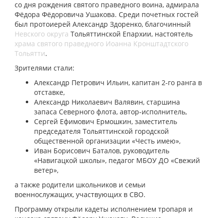
со дня рождения святого праведного воина, адмирала
Фёдора Фёдоровича Ушакова. Среди почетных гостей
был протоиерей Александр Здоренко, благочинный
Невского округа
Тольяттинской Епархии, настоятель
храма святого праведного Иоанна Кронштадтского
Тольятти
.
Зрителями стали:
Александр Петрович Ильин, капитан 2-го ранга в
отставке,
Александр Николаевич Валявин, старшина
запаса Северного флота, автор-исполнитель,
Сергей Ефимович Ермошкин, заместитель
председателя Тольяттинской городской
общественной организации «Честь имею»,
Иван Борисович Баталов, руководитель
«Навигацкой школы», педагог МБОУ ДО «Свежий
ветер»,
а также родители школьников и семьи
военнослужащих, участвующих в СВО.
Программу открыли кадеты исполнением тропаря и