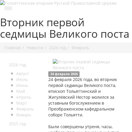
Вторник первой
седмицы Великого поста
Главная
Новости
2026 год
Февраль
2026 год
Август
24 февраля 2026
Июль
24 февраля 2026 года, во вторник
Июнь
первой седмицы Великого поста,
Май
епископ Тольяттинский и
Апрель
Жигулёвский Нестор молился за
Март
уставным богослужением в
Февраль
Преображенском кафедральном
Январь
соборе Тольятти.
2025 год
Были совершены утреня, часы,