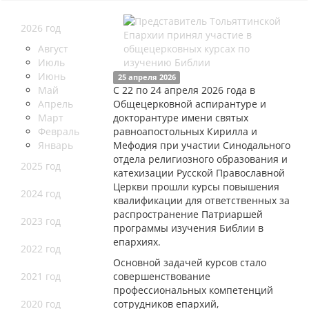
2026 год
Август
Июль
Июнь
25 апреля 2026
Май
С 22 по 24 апреля 2026 года в
Апрель
Общецерковной аспирантуре и
Март
докторантуре имени святых
Февраль
равноапостольных Кирилла и
Январь
Мефодия при участии Синодального
отдела религиозного образования и
2025 год
катехизации Русской Православной
Церкви прошли курсы повышения
2024 год
квалификации для ответственных за
распространение Патриаршей
2023 год
программы изучения Библии в
епархиях.
2022 год
Основной задачей курсов стало
2021 год
совершенствование
профессиональных компетенций
2020 год
сотрудников епархий,