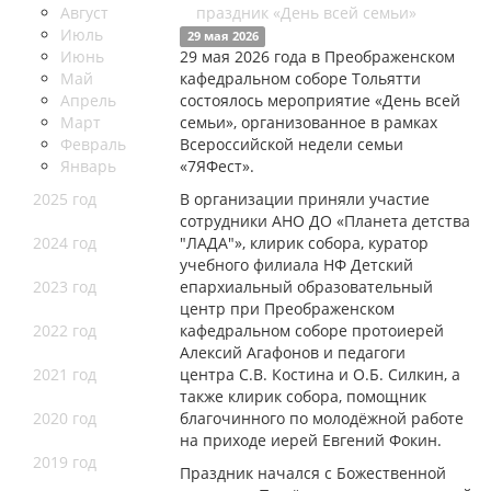
Август
Июль
29 мая 2026
Июнь
29 мая 2026 года в Преображенском
Май
кафедральном соборе Тольятти
Апрель
состоялось мероприятие «День всей
Март
семьи», организованное в рамках
Февраль
Всероссийской недели семьи
Январь
«7ЯФест».
2025 год
В организации приняли участие
сотрудники АНО ДО «Планета детства
2024 год
"ЛАДА"», клирик собора, куратор
учебного филиала НФ Детский
2023 год
епархиальный образовательный
центр при Преображенском
2022 год
кафедральном соборе протоиерей
Алексий Агафонов и педагоги
2021 год
центра С.В. Костина и О.Б. Силкин, а
также клирик собора, помощник
2020 год
благочинного по молодёжной работе
на приходе иерей Евгений Фокин.
2019 год
Праздник начался с Божественной