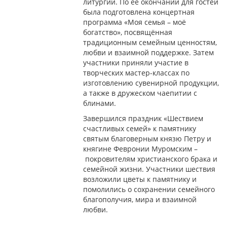
литургии. По её окончании для гостей
была подготовлена концертная
программа «Моя семья – моё
богатство», посвящённая
традиционным семейным ценностям,
любви и взаимной поддержке. Затем
участники приняли участие в
творческих мастер-классах по
изготовлению сувенирной продукции,
а также в дружеском чаепитии с
блинами.
Завершился праздник «Шествием
счастливых семей» к памятнику
святым благоверным князю Петру и
княгине Февронии Муромским –
покровителям христианского брака и
семейной жизни. Участники шествия
возложили цветы к памятнику и
помолились о сохранении семейного
благополучия, мира и взаимной
любви.