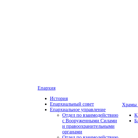
Епархия
История
Епархиальный совет
Храмы 
Епархиальное управление
Отдел по взаимодействию
К
с Вооруженными Силами
Б
и правоохранительными
органами
Отдел по взаимодействию