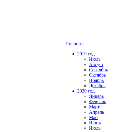
Новости
2019 год
Июль
Август
Сентябрь
Октябрь
Ноябрь
Декабрь
2020 год
Январь
Февраль
Март
Апрель
Май
Июнь
Июль