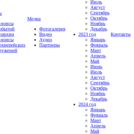
Июль
Август
Сентябрь
ы
Октябрь
Медиа
нонсы
Ноябрь
обытий
Фотогалерея
Декабрь
пархии
Видео
2023 год
Контакты
нонсы
Аудио
Январь
рхиерейских
Партнеры
Февраль
лужений
Март
Апрель
Май
Июнь
Июль
Август
Сентябрь
Октябрь
Ноябрь
Декабрь
2024 год
Январь
Февраль
Март
Апрель
Май