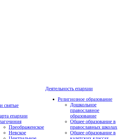
Деятельность епархии
Религиозное образование
Дошкольное
и святые
православное
арта епархии
образование
лагочиния
Общее образование в
Преображенское
православных школах
Невское
Общее образование в
Центральное
кадетских классах