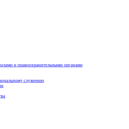
илами и правоохранительными органами
социальному служению
ии
тва