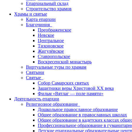
Епархиальный склад
Строительство храмов
Храмы и святые
Карта епархии
Благочиния
Преображенское
Невское
Центральное
Тихоновское
Жигулёвское
Ставропольское
Воскресенский монастырь
Виртуальные туры по храмам
Святыни
Святые
Собор Самарских святых
Защитники веры Христовой XX века
Фильм «Вятлаг — поле памяти»
Деятельность епархии
Религиозное образование
Дошкольное православное образование
Общее образование в православных школах
Общее образование в кадетских классах обще
Профессиональное образование в гуманитарн
Детские епархиальные образовательные цент