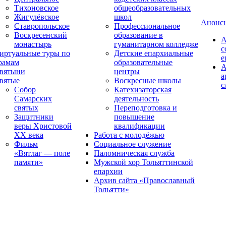
Тихоновское
общеобразовательных
Жигулёвское
школ
Анонс
Ставропольское
Профессиональное
Воскресенский
образование в
А
монастырь
гуманитарном колледже
с
иртуальные туры по
Детские епархиальные
е
рамам
образовательные
А
вятыни
центры
а
вятые
Воскресные школы
с
Собор
Катехизаторская
Самарских
деятельность
святых
Переподготовка и
Защитники
повышение
веры Христовой
квалификации
XX века
Работа с молодёжью
Фильм
Социальное служение
«Вятлаг — поле
Паломническая служба
памяти»
Мужской хор Тольяттинской
епархии
Архив сайта «Православный
Тольятти»