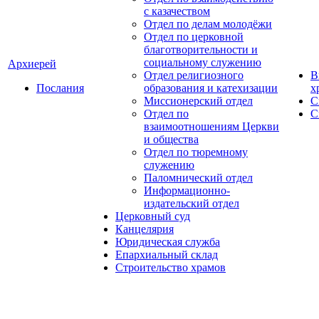
с казачеством
Отдел по делам молодёжи
Отдел по церковной
благотворительности и
социальному служению
Архиерей
Отдел религиозного
В
Послания
образования и катехизации
х
Миссионерский отдел
С
Отдел по
С
взаимоотношениям Церкви
и общества
Отдел по тюремному
служению
Паломнический отдел
Информационно-
издательский отдел
Церковный суд
Канцелярия
Юридическая служба
Епархиальный склад
Строительство храмов